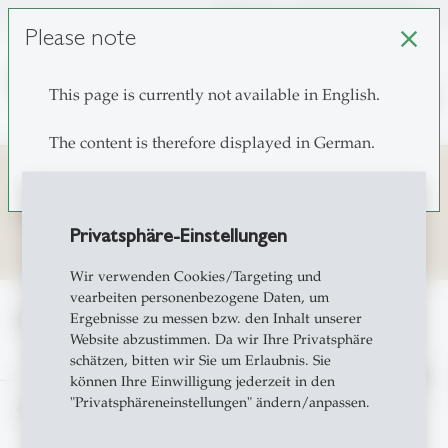
unisg.ch
Choose institutes
Please note
close
search
This page is currently not available in English.
The content is therefore displayed in German.
Privatsphäreneinstellung
Privatsphäre-Einstellungen
Wir verwenden Cookies/Targeting und
vearbeiten personenbezogene Daten, um
home
Ergebnisse zu messen bzw. den Inhalt unserer
Privatsphäreneinstellung
Website abzustimmen. Da wir Ihre Privatsphäre
schätzen, bitten wir Sie um Erlaubnis. Sie
north
können Ihre Einwilligung jederzeit in den
"Privatsphäreneinstellungen" ändern/anpassen.
© Copyright 2026 University of St.Gallen, Switzerland
Copyright & Disclaimer
Terms and Privacy Policy